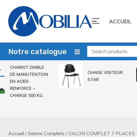
Skip
to
ACCUEIL
content
Mobilia Sarl
Leader du mobilier
Notre catalogue
CHARIOT DIABLE
CHAISE VISITEUR
DE MANUTENTION
STAR
EN ACIER
RENFORCE –
CHARGE 500 KG
Accueil
/
Salons Complets
/ SALON COMPLET 7 PLACES 