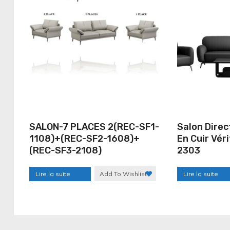
SALON-7 PLACES 2(REC-SF1-
Salon Direc
1108)+(REC-SF2-1608)+
En Cuir Véri
(REC-SF3-2108)
2303
Lire la suite
Add To Wishlist
Lire la suite