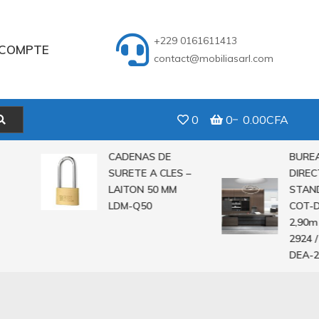
+229 0161611413
COMPTE
contact@mobiliasarl.com
0
0
0.00CFA
CADENAS DE
BUREAU
SURETE A CLES –
DIRECTE
LAITON 50 MM
STANDIN
LDM-Q50
COT-DEA-
2,90m CO
2924 / 2,
DEA-282