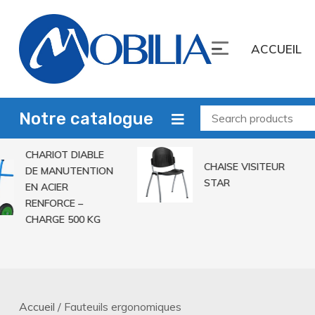
Skip
to
ACCUEIL
content
Mobilia Sarl
Leader du mobilier
Notre catalogue
CHARIOT DIABLE
CHAISE VISITEUR
DE MANUTENTION
STAR
EN ACIER
RENFORCE –
CHARGE 500 KG
Accueil
/ Fauteuils ergonomiques