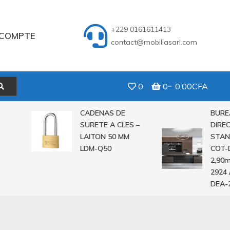
+229 0161611413
COMPTE
contact@mobiliasarl.com
0
0
0.00CFA
CADENAS DE
BUREAU
SURETE A CLES –
DIRECTE
LAITON 50 MM
STANDIN
LDM-Q50
COT-DEA-
2,90m C
2924 / 2
DEA-282