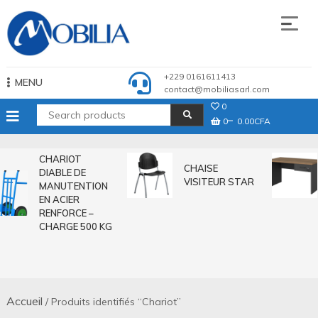
Skip
to
content
Mobilia Sarl
+229 0161611413
MENU
contact@mobiliasarl.com
0
0
0.00CFA
CHARIOT
CHAISE
DIABLE DE
VISITEUR STAR
MANUTENTION
EN ACIER
RENFORCE –
CHARGE 500 KG
Accueil
/ Produits identifiés “Chariot”