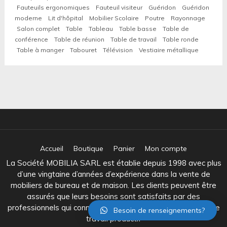
Fauteuils ergonomiques
Fauteuil visiteur
Guéridon
Guéridon
moderne
Lit d'hôpital
Mobilier Scolaire
Poutre
Rayonnage
Salon complet
Table
Tableau
Table basse
Table de
conférence
Table de réunion
Table de travail
Table ronde
Table à manger
Tabouret
Télévision
Vestiaire métallique
Accueil
Boutique
Panier
Mon compte
La Société MOBILIA SARL est établie depuis 1998 avec plus
d’une vingtaine d’années d’expérience dans la vente de
mobiliers de bureau et de maison. Les clients peuvent être
assurés que leurs besoins sont satisfaits par des
professionnels qui connaissent bien l’équipement d’un lieu de
Besoin de renseignements?
travail productif