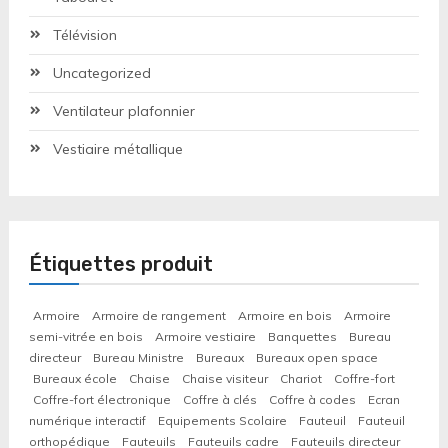
Télévision
Uncategorized
Ventilateur plafonnier
Vestiaire métallique
Étiquettes produit
Armoire
Armoire de rangement
Armoire en bois
Armoire
semi-vitrée en bois
Armoire vestiaire
Banquettes
Bureau
directeur
Bureau Ministre
Bureaux
Bureaux open space
Bureaux école
Chaise
Chaise visiteur
Chariot
Coffre-fort
Coffre-fort électronique
Coffre à clés
Coffre à codes
Ecran
numérique interactif
Equipements Scolaire
Fauteuil
Fauteuil
orthopédique
Fauteuils
Fauteuils cadre
Fauteuils directeur