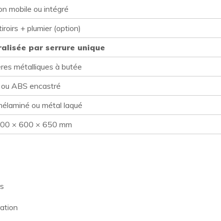
on mobile ou intégré
tiroirs + plumier (option)
alisée par serrure unique
ères métalliques à butée
 ou ABS encastré
mélaminé ou métal laqué
400 × 600 × 650 mm
rs
ration