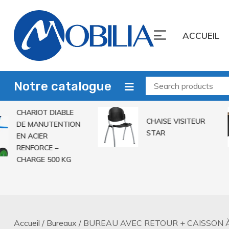
Skip
to
ACCUEIL
content
Mobilia Sarl
Leader du mobilier
Notre catalogue
CHARIOT DIABLE
CHAISE VISITEUR
DE MANUTENTION
STAR
EN ACIER
RENFORCE –
CHARGE 500 KG
Accueil
/
Bureaux
/ BUREAU AVEC RETOUR + CAISSON 