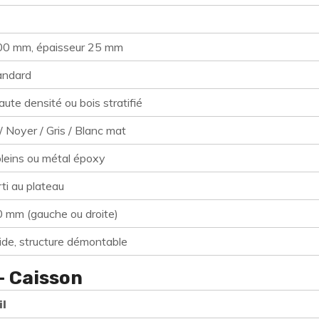
0 mm, épaisseur 25 mm
andard
ute densité ou bois stratifié
/ Noyer / Gris / Blanc mat
leins ou métal époxy
rti au plateau
 mm (gauche ou droite)
pide, structure démontable
– Caisson
il