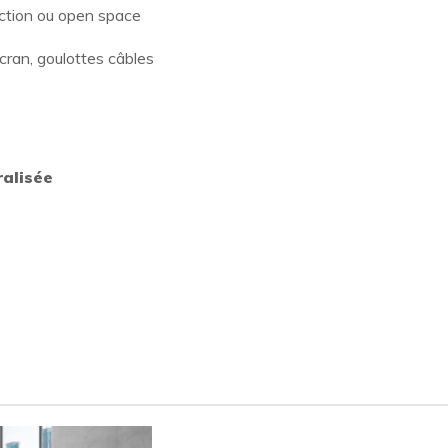
ection ou open space
cran, goulottes câbles
ralisée