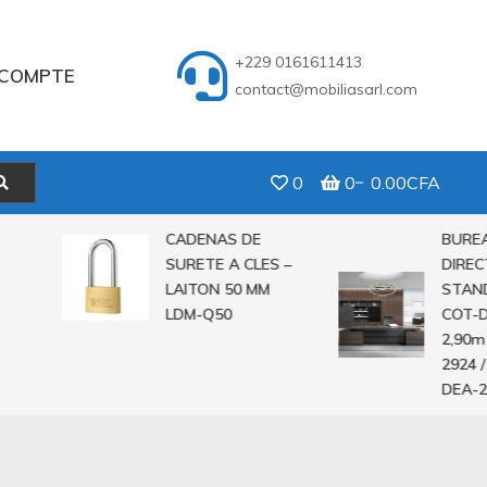
+229 0161611413
COMPTE
contact@mobiliasarl.com
0
0
0.00CFA
CADENAS DE
BUREAU
SURETE A CLES –
DIRECTE
LAITON 50 MM
STANDIN
LDM-Q50
COT-DEA-
2,90m CO
2924 / 2,
DEA-282