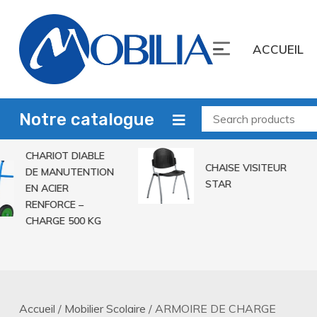
Skip
to
ACCUEIL
content
Mobilia Sarl
Leader du mobilier
Notre catalogue
CHARIOT DIABLE
CHAISE VISITEUR
DE MANUTENTION
STAR
EN ACIER
RENFORCE –
CHARGE 500 KG
Accueil
/
Mobilier Scolaire
/ ARMOIRE DE CHARGE