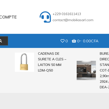
+229 0161611413
COMPTE
contact@mobiliasarl.com
0
0
0.00CFA
CADENAS DE
BUREAU
SURETE A CLES –
DIRECTE
LAITON 50 MM
STANDIN
LDM-Q50
COT-DEA
2,90m C
2924 / 2
DEA-282