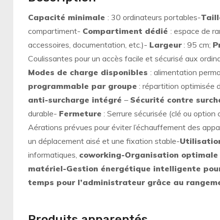
Capacité
minimale
: 30 ordinateurs portables-
Tail
compartiment-
Compartiment dédié
: espace de ra
accessoires, documentation, etc.)-
Largeur
: 95 cm;
P
Coulissantes pour un accès facile et sécurisé aux ordi
Modes de charge disponibles
: alimentation per
programmable par groupe
: répartition optimisée 
anti-surcharge intégré
–
Sécurité contre surch
durable-
Fermeture
: Serrure sécurisée (clé ou optio
Aérations prévues pour éviter l’échauffement des appa
un déplacement aisé et une fixation stable-
Utilisatio
informatiques,
coworking-Organisation optimale 
matériel-Gestion énergétique intelligente pou
temps pour l’administrateur grâce au rangeme
Produits apparentés