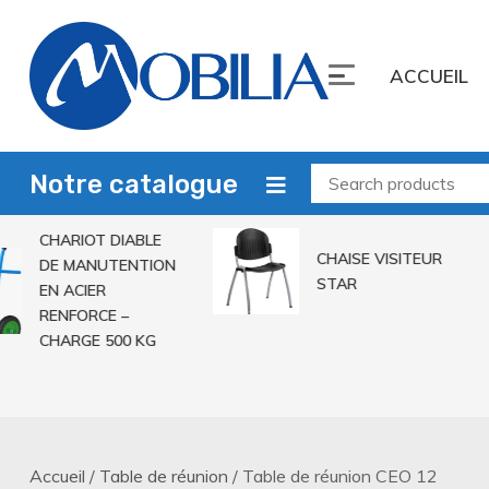
Skip
to
ACCUEIL
content
Mobilia Sarl
Leader du mobilier
Notre catalogue
CHARIOT DIABLE
CHAISE VISITEUR
DE MANUTENTION
STAR
EN ACIER
RENFORCE –
CHARGE 500 KG
Accueil
/
Table de réunion
/ Table de réunion CEO 12