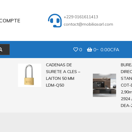
+229 0161611413
COMPTE
contact@mobiliasarl.com
0
0
0.00CFA
CADENAS DE
BUREAU
SURETE A CLES –
DIRECTE
LAITON 50 MM
STANDIN
LDM-Q50
COT-DEA-
2,90m C
2924 / 2
DEA-282