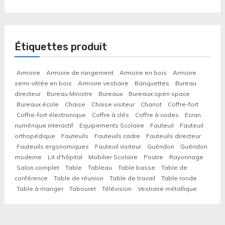
Étiquettes produit
Armoire
Armoire de rangement
Armoire en bois
Armoire
semi-vitrée en bois
Armoire vestiaire
Banquettes
Bureau
directeur
Bureau Ministre
Bureaux
Bureaux open space
Bureaux école
Chaise
Chaise visiteur
Chariot
Coffre-fort
Coffre-fort électronique
Coffre à clés
Coffre à codes
Ecran
numérique interactif
Equipements Scolaire
Fauteuil
Fauteuil
orthopédique
Fauteuils
Fauteuils cadre
Fauteuils directeur
Fauteuils ergonomiques
Fauteuil visiteur
Guéridon
Guéridon
moderne
Lit d'hôpital
Mobilier Scolaire
Poutre
Rayonnage
Salon complet
Table
Tableau
Table basse
Table de
conférence
Table de réunion
Table de travail
Table ronde
Table à manger
Tabouret
Télévision
Vestiaire métallique