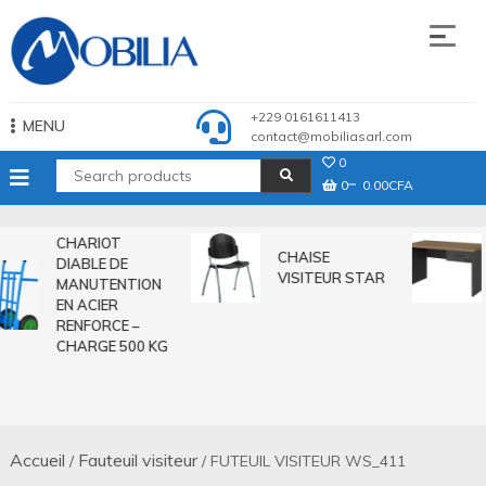
Skip
to
content
Mobilia Sarl
+229 0161611413
MENU
contact@mobiliasarl.com
0
0
0.00CFA
CHARIOT
CHAISE
DIABLE DE
VISITEUR STAR
MANUTENTION
EN ACIER
RENFORCE –
CHARGE 500 KG
Accueil
Fauteuil visiteur
/
/ FUTEUIL VISITEUR WS_411