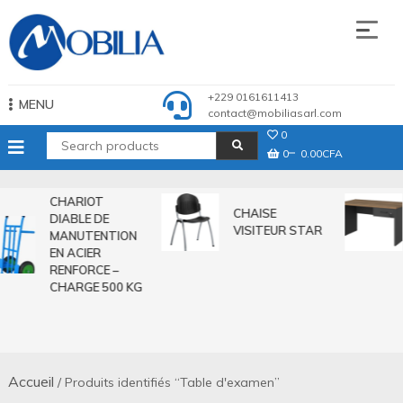
Skip
to
content
Mobilia Sarl
+229 0161611413
MENU
contact@mobiliasarl.com
0
0
0.00CFA
CHARIOT
CHAISE
DIABLE DE
VISITEUR STAR
MANUTENTION
EN ACIER
RENFORCE –
CHARGE 500 KG
Accueil
/ Produits identifiés “Table d'examen”