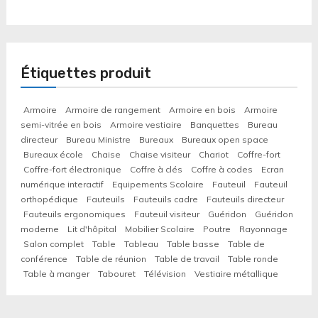
Étiquettes produit
Armoire
Armoire de rangement
Armoire en bois
Armoire
semi-vitrée en bois
Armoire vestiaire
Banquettes
Bureau
directeur
Bureau Ministre
Bureaux
Bureaux open space
Bureaux école
Chaise
Chaise visiteur
Chariot
Coffre-fort
Coffre-fort électronique
Coffre à clés
Coffre à codes
Ecran
numérique interactif
Equipements Scolaire
Fauteuil
Fauteuil
orthopédique
Fauteuils
Fauteuils cadre
Fauteuils directeur
Fauteuils ergonomiques
Fauteuil visiteur
Guéridon
Guéridon
moderne
Lit d'hôpital
Mobilier Scolaire
Poutre
Rayonnage
Salon complet
Table
Tableau
Table basse
Table de
conférence
Table de réunion
Table de travail
Table ronde
Table à manger
Tabouret
Télévision
Vestiaire métallique