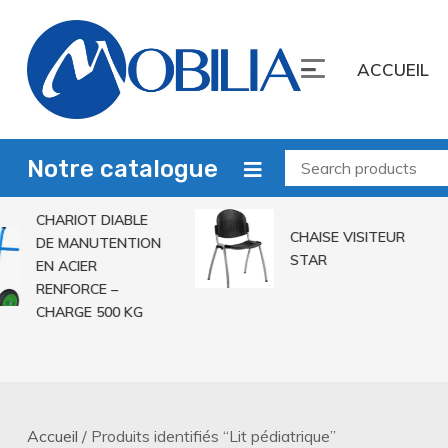
Skip
to
ACCUEIL
content
Mobilia Sarl
Leader du mobilier
Notre catalogue
CHARIOT DIABLE
CHAISE VISITEUR
DE MANUTENTION
STAR
EN ACIER
RENFORCE –
CHARGE 500 KG
Accueil
/ Produits identifiés “Lit pédiatrique”