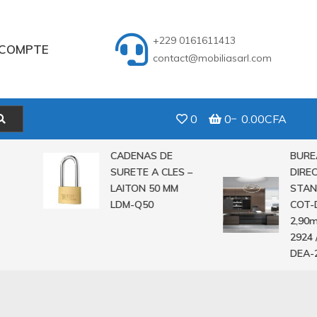
+229 0161611413
COMPTE
contact@mobiliasarl.com
0
0
0.00CFA
CADENAS DE
BUREAU
SURETE A CLES –
DIRECT
LAITON 50 MM
STANDIN
LDM-Q50
COT-DEA
2,90m C
2924 / 2
DEA-282