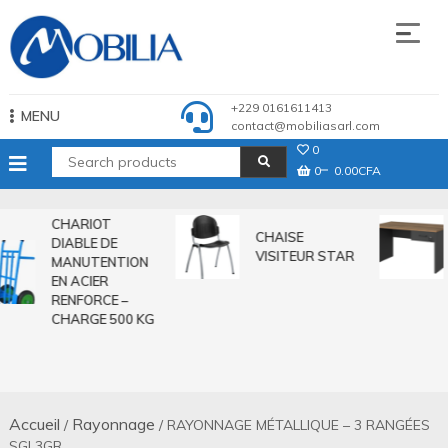
Skip
to
content
Mobilia Sarl
+229 0161611413
MENU
contact@mobiliasarl.com
0
0
0.00CFA
CHARIOT
CHAISE
DIABLE DE
VISITEUR STAR
MANUTENTION
EN ACIER
RENFORCE –
CHARGE 500 KG
Accueil
Rayonnage
/
/ RAYONNAGE MÉTALLIQUE – 3 RANGÉES
SGL3GR