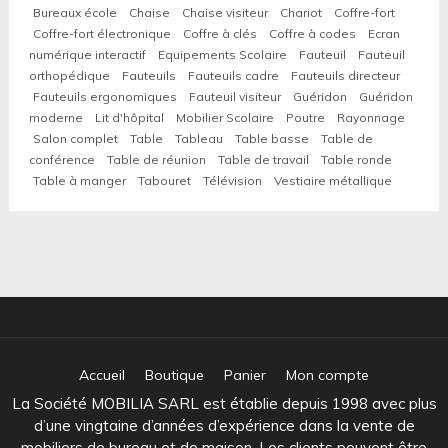
Bureaux école
Chaise
Chaise visiteur
Chariot
Coffre-fort
Coffre-fort électronique
Coffre à clés
Coffre à codes
Ecran
numérique interactif
Equipements Scolaire
Fauteuil
Fauteuil
orthopédique
Fauteuils
Fauteuils cadre
Fauteuils directeur
Fauteuils ergonomiques
Fauteuil visiteur
Guéridon
Guéridon
moderne
Lit d'hôpital
Mobilier Scolaire
Poutre
Rayonnage
Salon complet
Table
Tableau
Table basse
Table de
conférence
Table de réunion
Table de travail
Table ronde
Table à manger
Tabouret
Télévision
Vestiaire métallique
Accueil
Boutique
Panier
Mon compte
La Société MOBILIA SARL est établie depuis 1998 avec plus
d’une vingtaine d’années d’expérience dans la vente de
mobiliers de bureau et de maison. Les clients peuvent être