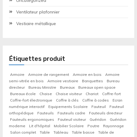
Uncategorized
Ventilateur plafonnier
Vestiaire métallique
Étiquettes produit
Armoire
Armoire de rangement
Armoire en bois
Armoire
semi-vitrée en bois
Armoire vestiaire
Banquettes
Bureau
directeur
Bureau Ministre
Bureaux
Bureaux open space
Bureaux école
Chaise
Chaise visiteur
Chariot
Coffre-fort
Coffre-fort électronique
Coffre à clés
Coffre à codes
Ecran
numérique interactif
Equipements Scolaire
Fauteuil
Fauteuil
orthopédique
Fauteuils
Fauteuils cadre
Fauteuils directeur
Fauteuils ergonomiques
Fauteuil visiteur
Guéridon
Guéridon
moderne
Lit d'hôpital
Mobilier Scolaire
Poutre
Rayonnage
Salon complet
Table
Tableau
Table basse
Table de