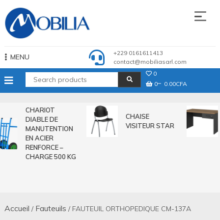
Skip
to
content
Mobilia Sarl
+229 0161611413
MENU
contact@mobiliasarl.com
0
0
0.00CFA
CHARIOT
CHAISE
DIABLE DE
VISITEUR STAR
MANUTENTION
EN ACIER
RENFORCE –
CHARGE 500 KG
Accueil
Fauteuils
/
/ FAUTEUIL ORTHOPEDIQUE CM-137A