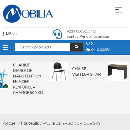
Skip
to
content
Mobilia Sarl
+229 0161611413
MENU
contact@mobiliasarl.com
0
0
0.00CFA
CHARIOT
CHAISE
DIABLE DE
VISITEUR STAR
MANUTENTION
EN ACIER
RENFORCE –
CHARGE 500 KG
Accueil
Fauteuils
/
/ FAUTEUIL ERGONOMIQUE SKY