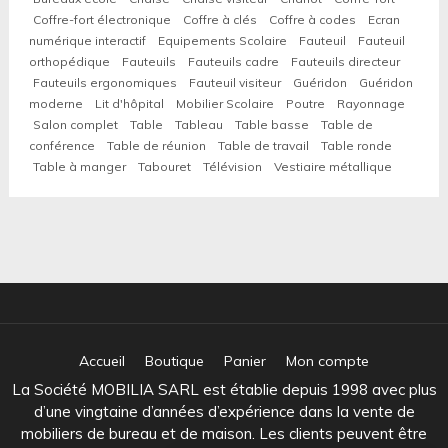
Coffre-fort électronique
Coffre à clés
Coffre à codes
Ecran
numérique interactif
Equipements Scolaire
Fauteuil
Fauteuil
orthopédique
Fauteuils
Fauteuils cadre
Fauteuils directeur
Fauteuils ergonomiques
Fauteuil visiteur
Guéridon
Guéridon
moderne
Lit d'hôpital
Mobilier Scolaire
Poutre
Rayonnage
Salon complet
Table
Tableau
Table basse
Table de
conférence
Table de réunion
Table de travail
Table ronde
Table à manger
Tabouret
Télévision
Vestiaire métallique
Accueil
Boutique
Panier
Mon compte
La Société MOBILIA SARL est établie depuis 1998 avec plus
d’une vingtaine d’années d’expérience dans la vente de
mobiliers de bureau et de maison. Les clients peuvent être