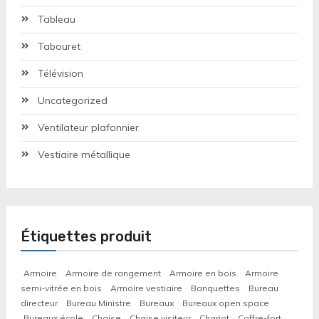
Tableau
Tabouret
Télévision
Uncategorized
Ventilateur plafonnier
Vestiaire métallique
Étiquettes produit
Armoire
Armoire de rangement
Armoire en bois
Armoire
semi-vitrée en bois
Armoire vestiaire
Banquettes
Bureau
directeur
Bureau Ministre
Bureaux
Bureaux open space
Bureaux école
Chaise
Chaise visiteur
Chariot
Coffre-fort